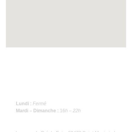
Chez Céline
Lundi :
Fermé
Mardi – Dimanche :
16
h – 22h